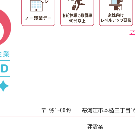
ア
〒 991-0049 寒河江市本楯三丁目1
建設業