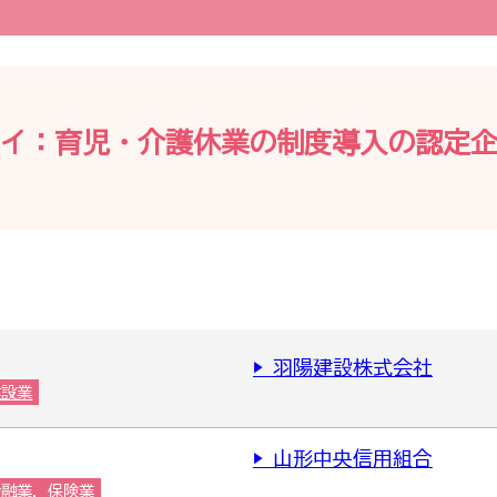
イ：育児・介護休業の制度導入の認定
▶ 羽陽建設株式会社
建設業
▶ 山形中央信用組合
金融業，保険業