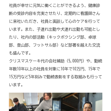
社員が幸せに元気に働くことができるよう、健康診
断の受診内容を充実させたり、定期的に看護師さん
に来社いただき、社員と面談して心のケアを行って
います。また、子連れ出勤や犬連れ出勤も可能とし
たり、社内の部活動（キックボクシング部、卓球
部、登山部、フットサル部）など部署を越えた交流
も盛んです。
クリスマスケーキ代の会社補助（
5,000
円）や、勤続
年数
10
年以上の社員を対象に
10
年で
10
万円、
15
年で
15
万円など
5
年刻みで勤続表彰をする取組みも行って
います。