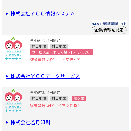
▶ 株式会社ＹＣＣ情報システム
令和6年6月1日認定
村山地域
村山地域
サービス業（他に分類されないもの）
従業員数 23名（うち女性21名）
▶ 株式会社ＹＣＣデータサービス
令和6年3月1日認定
村山地域
村山地域
製造業
従業員数 34名（うち女性18名）
▶ 株式会社若月印刷