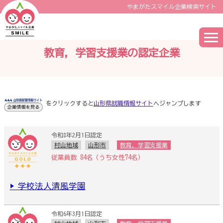
やまがたスマイル企業検索サイト
教育，学習支援業の認定企業
をクリックすると
山形県就職情報サイト
へジャンプします
令和8年2月1日認定
村山地域
山形市
教育，学習支援業
従業員数 84名（うち女性74名）
▶ 学校法人清風学園
令和6年3月1日認定