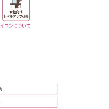
イコンについて
地
業