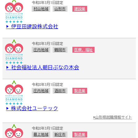
令和8年3月1日認定
村山地域
山形市
建設業
▶ 伊豆田建設株式会社
令和8年3月1日認定
庄内地域
鶴岡市
医療，福祉
▶ 社会福祉法人朝日ぶなの木会
令和8年3月1日認定
庄内地域
酒田市
製造業
▶ 株式会社ユーテック
▶山形県就職情報サイト
令和8年3月1日認定
最上地域
新庄市
製造業