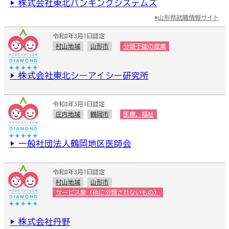
▶ 株式会社東北バンキングシステムズ
▶山形県就職情報サイト
令和8年3月1日認定
村山地域
山形市
分類不能の産業
▶ 株式会社東北シーアイシー研究所
令和8年3月1日認定
庄内地域
鶴岡市
医療，福祉
▶ 一般社団法人鶴岡地区医師会
令和8年3月1日認定
村山地域
山形市
サービス業（他に分類されないもの）
▶ 株式会社丹野