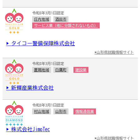
令和8年3月1日認定
庄内地域
酒田市
サービス業（他に分類されないもの）
▶ タイコー警備保障株式会社
▶山形県就職情報サイト
令和8年3月1日認定
置賜地域
白鷹町
建設業
▶ 新輝産業株式会社
令和8年3月1日認定
村山地域
山形市
情報通信業
▶ 株式会社JimoTec
▶山形県就職情報サイト