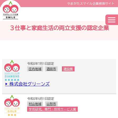
やまがたスマイル企業検索サイト
３仕事と家庭生活の両立支援の認定企業
令和8年7月1日認定
庄内地域
酒田市
建設業
▶ 株式会社グリーンズ
令和8年6月1日認定
村山地域
山形市
学術研究，専門・技術サービス業