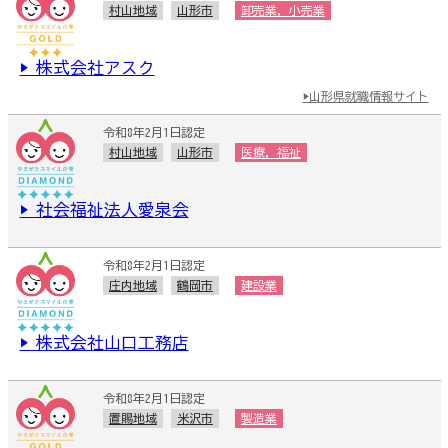
村山地域
山形市
卸売業，小売業
▶ 株式会社アスク
▶山形県就職情報サイト
令和8年2月1日認定
村山地域
山形市
医療，福祉
▶ 社会福祉法人愛泉会
令和8年2月1日認定
庄内地域
鶴岡市
建設業
▶ 株式会社山口工務店
令和8年2月1日認定
置賜地域
米沢市
製造業