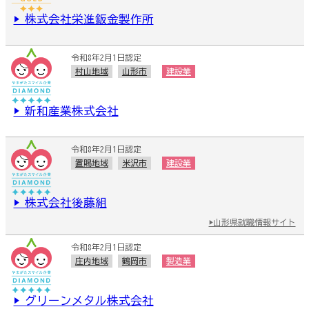
▶ 株式会社栄進鈑金製作所
令和8年2月1日認定
村山地域
山形市
建設業
▶ 新和産業株式会社
令和8年2月1日認定
置賜地域
米沢市
建設業
▶ 株式会社後藤組
▶山形県就職情報サイト
令和8年2月1日認定
庄内地域
鶴岡市
製造業
▶ グリーンメタル株式会社