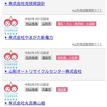
▶ 株式会社克技術設計
▶山形県就職情報サイト
令和8年3月1日認定
村山地域
山形市
電気・ガス・熱供給・水道業
▶ 株式会社やまがた新電力
▶山形県就職情報サイト
令和8年3月1日認定
庄内地域
酒田市
卸売業，小売業
▶ 山形オートリサイクルセンター株式会社
令和8年3月1日認定
村山地域
天童市
建設業
▶ 株式会社丸吉奥山組